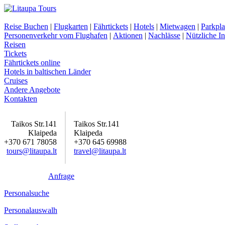
Reise Buchen
|
Flugkarten
|
Fährtickets
|
Hotels
|
Mietwagen
|
Parkpla
Personenverkehr vom Flughafen
|
Aktionen
|
Nachlässe
|
Nützliche I
Reisen
Tickets
Fährtickets online
Hotels in baltischen Länder
Cruises
Andere Angebote
Kontakten
Taikos Str.141
Taikos Str.141
Klaipeda
Klaipeda
+370 671 78058
+370 645 69988
tours@litaupa.lt
travel@litaupa.lt
Anfrage
Personalsuche
Personalauswalh